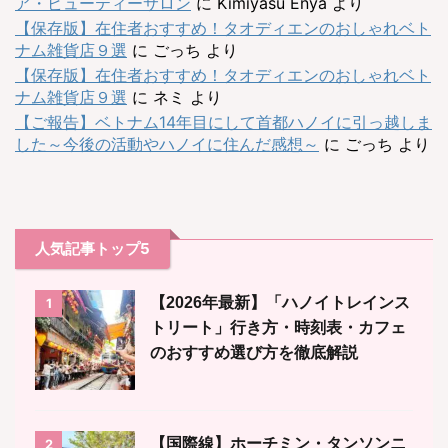
ア・ビューティーサロン
に
Kimiyasu Enya
より
【保存版】在住者おすすめ！タオディエンのおしゃれベト
ナム雑貨店９選
に
ごっち
より
【保存版】在住者おすすめ！タオディエンのおしゃれベト
ナム雑貨店９選
に
ネミ
より
【ご報告】ベトナム14年目にして首都ハノイに引っ越しま
した～今後の活動やハノイに住んだ感想～
に
ごっち
より
人気記事トップ5
【2026年最新】「ハノイトレインス
1
トリート」行き方・時刻表・カフェ
のおすすめ選び方を徹底解説
【国際線】ホーチミン・タンソンニ
2