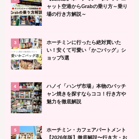
ャット空港からGrabの乗り方～乗り
場の行き方解説～
ホーチミンに行ったら絶対買いた
3
い！安くて可愛い「かごバッグ」シ
ョップ5選
ハノイ「ハンザ市場」本物のバッチ
4
ャン焼きを探すならココ！行き方や
魅力を徹底解説
ホーチミン・カフェアパートメント
5
【2026年版】徹底解説〜行き方・お