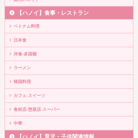
【ハノイ】食事・レストラン
ベトナム料理
日本食
洋食-多国籍
ラーメン
韓国料理
カフェ-スイーツ
食材店-惣菜店-スーパー
中華
【ハノイ】育児・子供関連情報