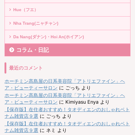
Hue（フエ）
Nha Trang(ニャチャン)
Da Nang(ダナン)・Hoi An(ホイアン)
コラム・日記
最近のコメント
ホーチミン髙島屋の日系美容院「アトリエファイン」ヘ
ア・ビューティーサロン
に
ごっち
より
ホーチミン髙島屋の日系美容院「アトリエファイン」ヘ
ア・ビューティーサロン
に
Kimiyasu Enya
より
【保存版】在住者おすすめ！タオディエンのおしゃれベト
ナム雑貨店９選
に
ごっち
より
【保存版】在住者おすすめ！タオディエンのおしゃれベト
ナム雑貨店９選
に
ネミ
より