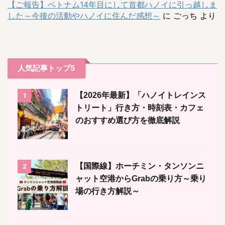
【ご報告】ベトナム14年目にして首都ハノイに引っ越しま
した～今後の活動やハノイに住んだ感想～
に
ごっち
より
人気記事トップ5
【2026年最新】「ハノイトレインス
1
トリート」行き方・時刻表・カフェ
のおすすめ選び方を徹底解説
【国際線】ホーチミン・タンソンニ
2
ャット空港からGrabの乗り方～乗り
場の行き方解説～