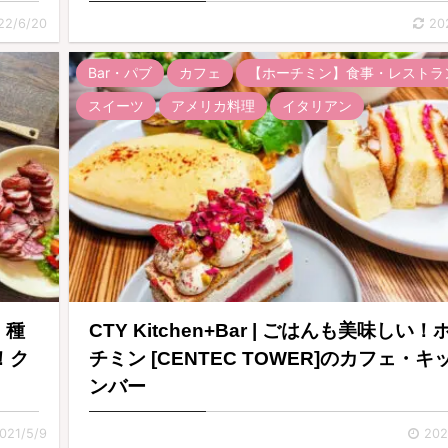
22/6/20
20
Bar・パブ
カフェ
【ホーチミン】食事・レストラ
スイーツ
アメリカ料理
イタリアン
ン】種
CTY Kitchen+Bar | ごはんも美味しい！
！ク
チミン [CENTEC TOWER]のカフェ・キ
ンバー
021/5/9
202