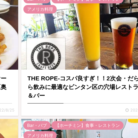
アメリカ料理
ヤー
THE ROPE-コスパ良すぎ！！2次会・だ
区奥
ら飲みに最適なビンタン区の穴場レスト
＆バー
22/8/25
202
Bar・パブ
【ホーチミン】食事・レストラン
アメリカ料理