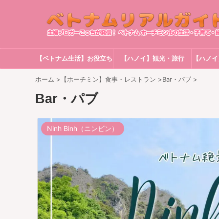
【ベトナム生活】お役立ち
【ハノイ】観光・旅行
【ハノイ
情報
ホーム
>
【ホーチミン】食事・レストラン
>
Bar・パブ
>
Bar・パブ
Ninh Binh（ニンビン）