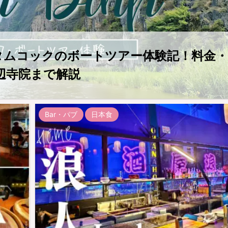
・タムコックのボートツアー体験記！料金・
辺寺院まで解説
Bar・パブ
日本食