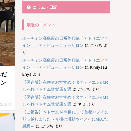
コラム・日記
最近のコメント
ホーチミン髙島屋の日系美容院「アトリエファ
イン」ヘア・ビューティーサロン
に
ごっち
よ
り
ホーチミン髙島屋の日系美容院「アトリエファ
イン」ヘア・ビューティーサロン
に
Kimiyasu
らだ
Enya
より
ラン
【保存版】在住者おすすめ！タオディエンのお
しゃれベトナム雑貨店９選
に
ごっち
より
【保存版】在住者おすすめ！タオディエンのお
しゃれベトナム雑貨店９選
に
ネミ
より
0/3/21
【ご報告】ベトナム14年目にして首都ハノイに
引っ越しました～今後の活動やハノイに住んだ
感想～
に
ごっち
より