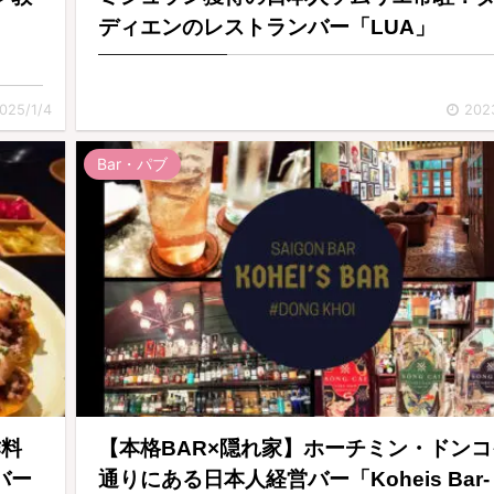
ディエンのレストランバー「LUA」
025/1/4
202
Bar・パブ
作料
【本格BAR×隠れ家】ホーチミン・ドンコ
バー
通りにある日本人経営バー「Koheis Bar-