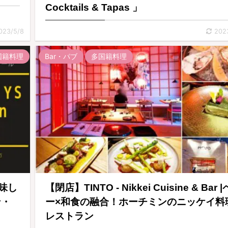
Cocktails & Tapas 」
023/5/8
202
国籍料理
Bar・パブ
多国籍料理
美味し
【閉店】TINTO - Nikkei Cuisine & Bar 
ン・
ー×和食の融合！ホーチミンのニッケイ料
レストラン