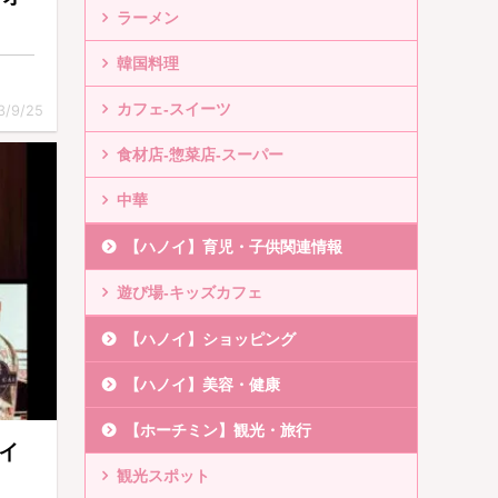
ラーメン
韓国料理
カフェ-スイーツ
3/9/25
食材店-惣菜店-スーパー
中華
【ハノイ】育児・子供関連情報
遊び場-キッズカフェ
【ハノイ】ショッピング
【ハノイ】美容・健康
【ホーチミン】観光・旅行
イ
観光スポット