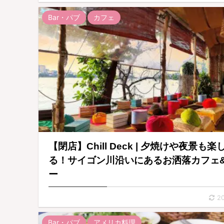
Bar・パブ
カフェ
【閉店】Chill Deck | 夕焼けや夜景も楽
る！サイゴン川沿いにあるお洒落カフェ
ー
20
Bar・パブ
アメリカ料理