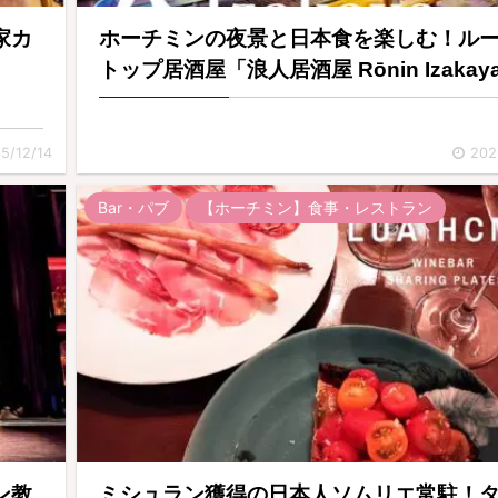
家カ
ホーチミンの夜景と日本食を楽しむ！ル
トップ居酒屋「浪人居酒屋 Rōnin Izakay
5/12/14
202
Bar・パブ
【ホーチミン】食事・レストラン
ン教
ミシュラン獲得の日本人ソムリエ常駐！