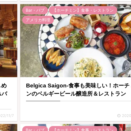
Bar・パブ
【ホーチミン】食事・レストラン
アメリカ料理
しめ
Belgica Saigon-食事も美味しい！ホー
&バ
ンのベルギービール醸造所＆レストラン
22/11/7
2020
Bar・パブ
【ホーチミン】食事・レストラン