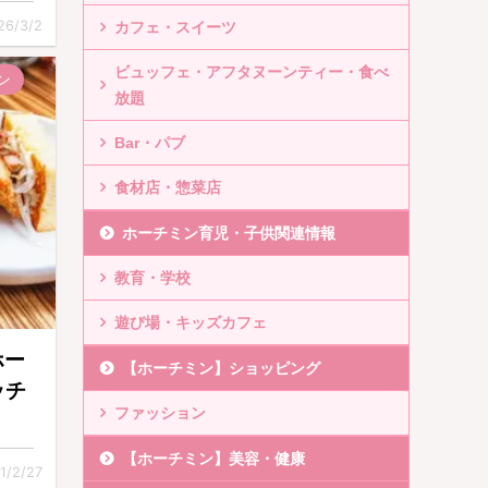
26/3/2
カフェ・スイーツ
ビュッフェ・アフタヌーンティー・食べ
ン
放題
Bar・パブ
食材店・惣菜店
ホーチミン育児・子供関連情報
教育・学校
遊び場・キッズカフェ
ホー
【ホーチミン】ショッピング
ッチ
ファッション
【ホーチミン】美容・健康
1/2/27