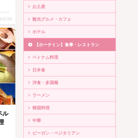
お土産
3/6/29
観光グルメ・カフェ
ホテル
【ホーチミン】食事・レストラン
ベトナム料理
日本食
洋食・多国籍
ラーメン
韓国料理
|ペル
中華
理
ビーガン・ベジタリアン