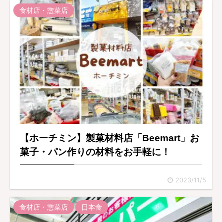
食材店・惣菜店
【ホーチミン】製菓材料店「Beemart」お
菓子・パン作りの材料をお手軽に！
2023/11/5
食材店・惣菜店
日本食