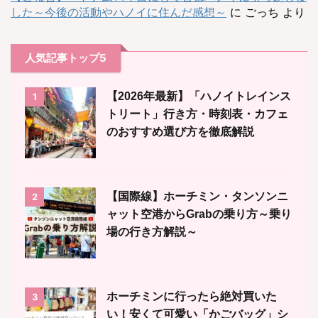
した～今後の活動やハノイに住んだ感想～
に
ごっち
より
人気記事トップ5
【2026年最新】「ハノイトレインス
1
トリート」行き方・時刻表・カフェ
のおすすめ選び方を徹底解説
【国際線】ホーチミン・タンソンニ
2
ャット空港からGrabの乗り方～乗り
場の行き方解説～
ホーチミンに行ったら絶対買いた
3
い！安くて可愛い「かごバッグ」シ