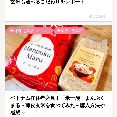
玄米も選べるこだわりをレポート
2026/5/4
食材店-惣菜店-スーパー
食材店・惣菜店
ベトナム在住者必見！「米一族」まんぷく
まる・薄皮玄米を食べてみた～購入方法や
感想～