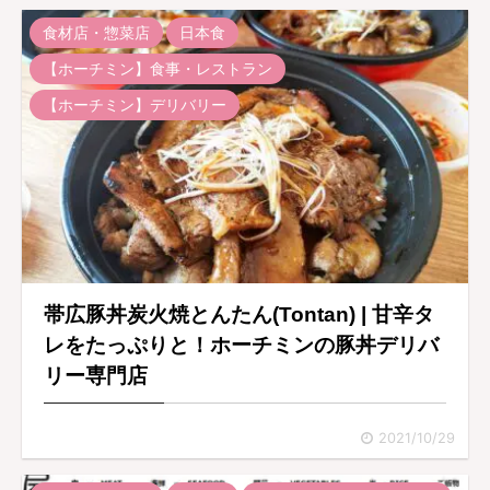
食材店・惣菜店
日本食
【ホーチミン】食事・レストラン
【ホーチミン】デリバリー
帯広豚丼炭火焼とんたん(Tontan) | 甘辛タ
レをたっぷりと！ホーチミンの豚丼デリバ
リー専門店
2021/10/29