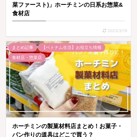
菜ファースト)」ホーチミンの日系お惣菜&
食材店
2023/3/19
まとめ記事
【ベトナム生活】お役立ち情報
食材店・惣菜店
ホーチミンの製菓材料店まとめ！お菓子・
パン作りの道具はどこで買う？