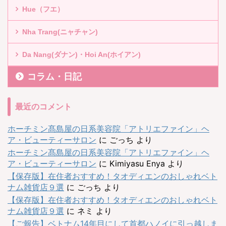
Hue（フエ）
Nha Trang(ニャチャン)
Da Nang(ダナン)・Hoi An(ホイアン)
コラム・日記
最近のコメント
ホーチミン髙島屋の日系美容院「アトリエファイン」ヘ
ア・ビューティーサロン
に
ごっち
より
ホーチミン髙島屋の日系美容院「アトリエファイン」ヘ
ア・ビューティーサロン
に
Kimiyasu Enya
より
【保存版】在住者おすすめ！タオディエンのおしゃれベト
ナム雑貨店９選
に
ごっち
より
【保存版】在住者おすすめ！タオディエンのおしゃれベト
ナム雑貨店９選
に
ネミ
より
【ご報告】ベトナム14年目にして首都ハノイに引っ越しま