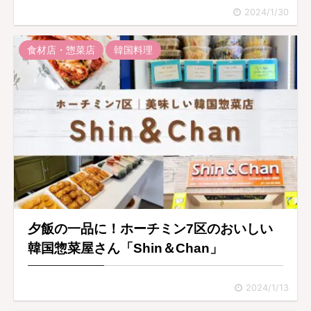
2024/1/30
食材店・惣菜店
韓国料理
夕飯の一品に！ホーチミン7区のおいしい
韓国惣菜屋さん「Shin＆Chan」
2024/1/13