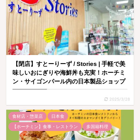
【閉店】すとーりーず / Stories | 手軽で美
味しいおにぎりや海鮮丼も充実！ホーチミ
ン・サイゴンパール内の日本製品ショップ
2025/3/28
食材店・惣菜店
日本食
【ホーチミン】食事・レストラン
多国籍料理