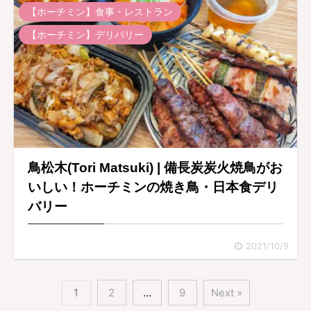
【ホーチミン】食事・レストラン
【ホーチミン】デリバリー
鳥松木(Tori Matsuki) | 備長炭炭火焼鳥がお
いしい！ホーチミンの焼き鳥・日本食デリ
バリー
2021/10/9
1
2
…
9
Next »