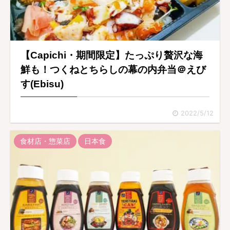
【Capichi・期間限定】たっぷり贅沢な海
鮮も！つくねとちらしの幕の内弁当＠えび
す(Ebisu)
2022/5/12
食材店・惣菜店
日本食