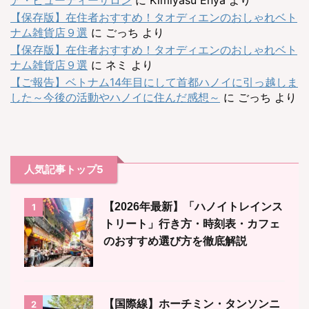
【保存版】在住者おすすめ！タオディエンのおしゃれベト
ナム雑貨店９選
に
ごっち
より
【保存版】在住者おすすめ！タオディエンのおしゃれベト
ナム雑貨店９選
に
ネミ
より
【ご報告】ベトナム14年目にして首都ハノイに引っ越しま
した～今後の活動やハノイに住んだ感想～
に
ごっち
より
人気記事トップ5
【2026年最新】「ハノイトレインス
1
トリート」行き方・時刻表・カフェ
のおすすめ選び方を徹底解説
【国際線】ホーチミン・タンソンニ
2