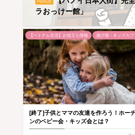
【ハノイ日本人街】完
PickUp
ラおっけー館」
【ベトナム生活】お役立ち情報
遊び場・キッズカフ
[終了]子供とママの友達を作ろう！ホー
ンのベビー会・キッズ会とは？