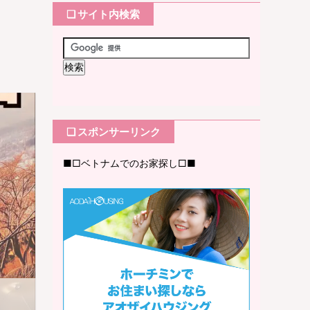
❏ サイト内検索
❏ スポンサーリンク
■□ベトナムでのお家探し□■