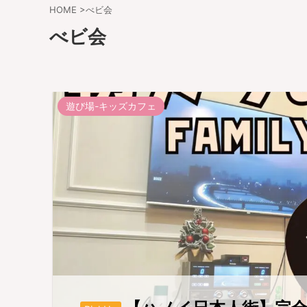
HOME
>
べビ会
べビ会
遊び場-キッズカフェ