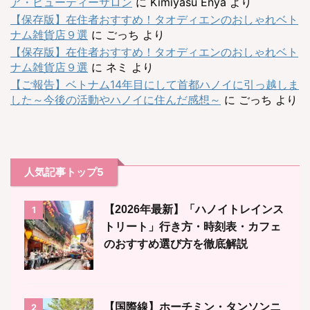
ア・ビューティーサロン
に
Kimiyasu Enya
より
【保存版】在住者おすすめ！タオディエンのおしゃれベト
ナム雑貨店９選
に
ごっち
より
【保存版】在住者おすすめ！タオディエンのおしゃれベト
ナム雑貨店９選
に
ネミ
より
【ご報告】ベトナム14年目にして首都ハノイに引っ越しま
した～今後の活動やハノイに住んだ感想～
に
ごっち
より
人気記事トップ5
【2026年最新】「ハノイトレインス
1
トリート」行き方・時刻表・カフェ
のおすすめ選び方を徹底解説
【国際線】ホーチミン・タンソンニ
2