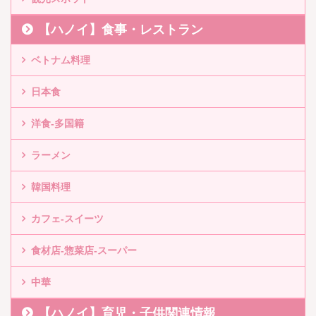
【ハノイ】食事・レストラン
ベトナム料理
日本食
洋食-多国籍
ラーメン
韓国料理
カフェ-スイーツ
食材店-惣菜店-スーパー
中華
【ハノイ】育児・子供関連情報