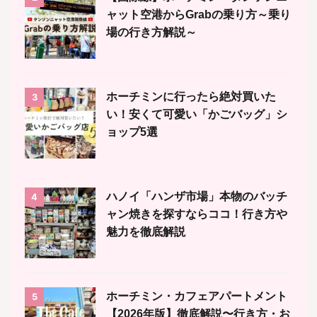
ャット空港からGrabの乗り方～乗り
場の行き方解説～
ホーチミンに行ったら絶対買いた
3
い！安くて可愛い「かごバッグ」シ
ョップ5選
ハノイ「ハンザ市場」本物のバッチ
4
ャン焼きを探すならココ！行き方や
魅力を徹底解説
ホーチミン・カフェアパートメント
5
【2026年版】徹底解説〜行き方・お