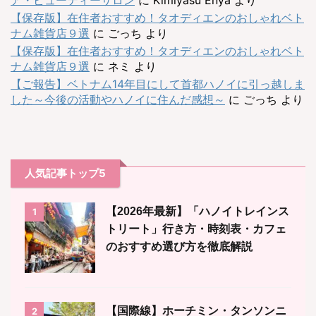
【保存版】在住者おすすめ！タオディエンのおしゃれベト
ナム雑貨店９選
に
ごっち
より
【保存版】在住者おすすめ！タオディエンのおしゃれベト
ナム雑貨店９選
に
ネミ
より
【ご報告】ベトナム14年目にして首都ハノイに引っ越しま
した～今後の活動やハノイに住んだ感想～
に
ごっち
より
人気記事トップ5
【2026年最新】「ハノイトレインス
1
トリート」行き方・時刻表・カフェ
のおすすめ選び方を徹底解説
【国際線】ホーチミン・タンソンニ
2