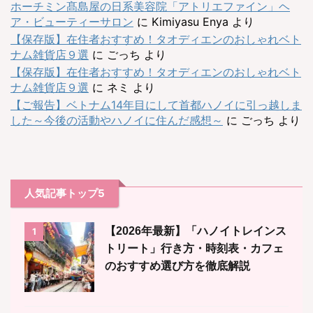
ホーチミン髙島屋の日系美容院「アトリエファイン」ヘ
ア・ビューティーサロン
に
Kimiyasu Enya
より
【保存版】在住者おすすめ！タオディエンのおしゃれベト
ナム雑貨店９選
に
ごっち
より
【保存版】在住者おすすめ！タオディエンのおしゃれベト
ナム雑貨店９選
に
ネミ
より
【ご報告】ベトナム14年目にして首都ハノイに引っ越しま
した～今後の活動やハノイに住んだ感想～
に
ごっち
より
人気記事トップ5
【2026年最新】「ハノイトレインス
1
トリート」行き方・時刻表・カフェ
のおすすめ選び方を徹底解説