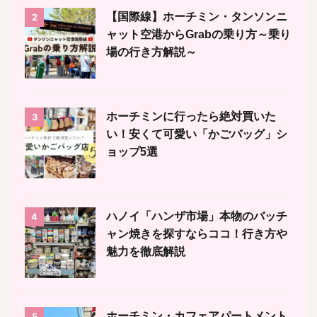
【国際線】ホーチミン・タンソンニ
2
ャット空港からGrabの乗り方～乗り
場の行き方解説～
ホーチミンに行ったら絶対買いた
3
い！安くて可愛い「かごバッグ」シ
ョップ5選
ハノイ「ハンザ市場」本物のバッチ
4
ャン焼きを探すならココ！行き方や
魅力を徹底解説
ホーチミン・カフェアパートメント
5