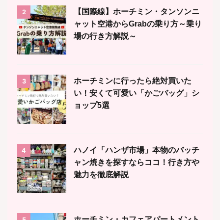
【国際線】ホーチミン・タンソンニ
2
ャット空港からGrabの乗り方～乗り
場の行き方解説～
ホーチミンに行ったら絶対買いた
3
い！安くて可愛い「かごバッグ」シ
ョップ5選
ハノイ「ハンザ市場」本物のバッチ
4
ャン焼きを探すならココ！行き方や
魅力を徹底解説
ホーチミン・カフェアパートメント
5