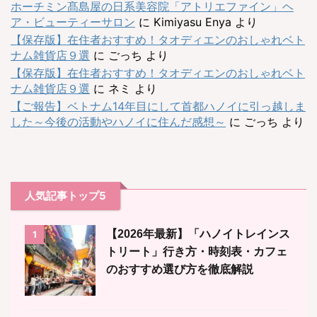
ホーチミン髙島屋の日系美容院「アトリエファイン」ヘ
ア・ビューティーサロン
に
Kimiyasu Enya
より
【保存版】在住者おすすめ！タオディエンのおしゃれベト
ナム雑貨店９選
に
ごっち
より
【保存版】在住者おすすめ！タオディエンのおしゃれベト
ナム雑貨店９選
に
ネミ
より
【ご報告】ベトナム14年目にして首都ハノイに引っ越しま
した～今後の活動やハノイに住んだ感想～
に
ごっち
より
人気記事トップ5
【2026年最新】「ハノイトレインス
1
トリート」行き方・時刻表・カフェ
のおすすめ選び方を徹底解説