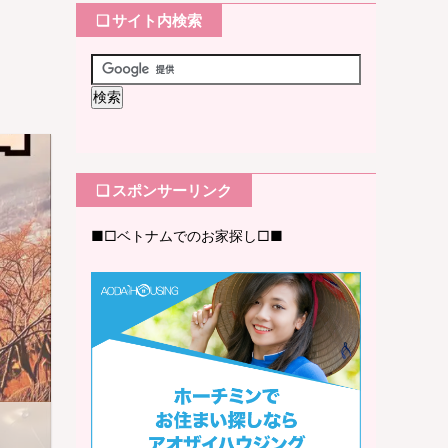
❏ サイト内検索
❏ スポンサーリンク
■□ベトナムでのお家探し□■