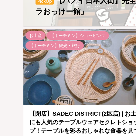
【ハノイ日本人街】完
PickUp
ラおっけー館」
お土産
【ホーチミン】ショッピング
【ホーチミン】観光・旅行
【閉店】SADEC DISTRICT(2区店) | お
にも人気のテーブルウェアセクレトショ
プ！テーブルを彩るおしゃれな食器を見