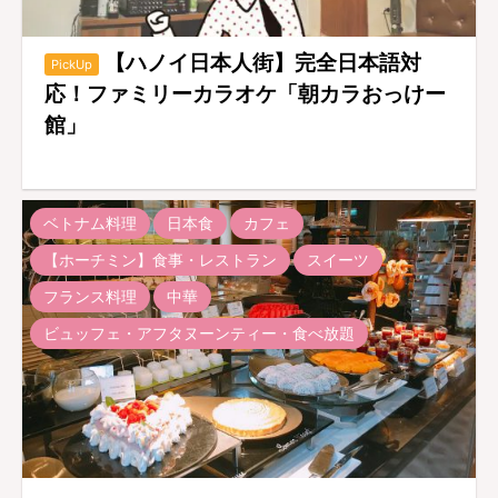
【ハノイ日本人街】完全日本語対
PickUp
応！ファミリーカラオケ「朝カラおっけー
館」
ベトナム料理
日本食
カフェ
【ホーチミン】食事・レストラン
スイーツ
フランス料理
中華
ビュッフェ・アフタヌーンティー・食べ放題