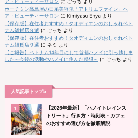
ア・ビューティーサロン
に
ごっち
より
ホーチミン髙島屋の日系美容院「アトリエファイン」ヘ
ア・ビューティーサロン
に
Kimiyasu Enya
より
【保存版】在住者おすすめ！タオディエンのおしゃれベト
ナム雑貨店９選
に
ごっち
より
【保存版】在住者おすすめ！タオディエンのおしゃれベト
ナム雑貨店９選
に
ネミ
より
【ご報告】ベトナム14年目にして首都ハノイに引っ越しま
した～今後の活動やハノイに住んだ感想～
に
ごっち
より
人気記事トップ5
【2026年最新】「ハノイトレインス
1
トリート」行き方・時刻表・カフェ
のおすすめ選び方を徹底解説