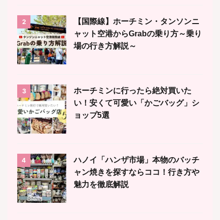
【国際線】ホーチミン・タンソンニ
2
ャット空港からGrabの乗り方～乗り
場の行き方解説～
ホーチミンに行ったら絶対買いた
3
い！安くて可愛い「かごバッグ」シ
ョップ5選
ハノイ「ハンザ市場」本物のバッチ
4
ャン焼きを探すならココ！行き方や
魅力を徹底解説