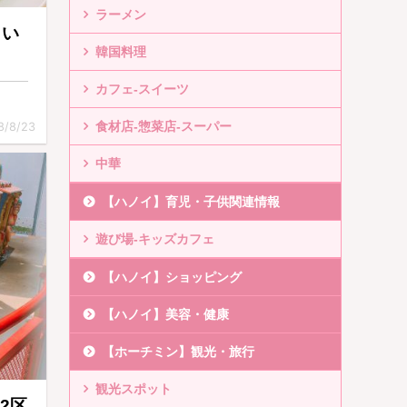
ラーメン
しい
韓国料理
カフェ-スイーツ
食材店-惣菜店-スーパー
8/8/23
中華
【ハノイ】育児・子供関連情報
遊び場-キッズカフェ
【ハノイ】ショッピング
【ハノイ】美容・健康
【ホーチミン】観光・旅行
観光スポット
-2区