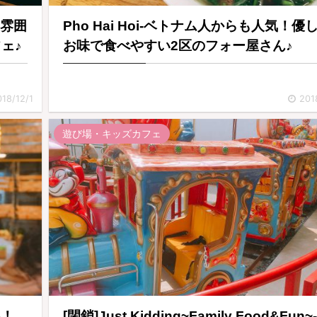
な雰囲
Pho Hai Hoi-ベトナム人からも人気！優
ェ♪
お味で食べやすい2区のフォー屋さん♪
018/12/1
201
遊び場・キッズカフェ
い！
[閉鎖]Just Kidding~Family Food&Fun~