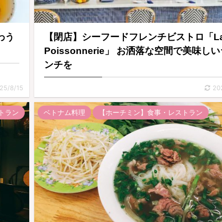
わう
【閉店】シーフードフレンチビストロ「L
」
Poissonnerie」 お洒落な空間で美味し
ンチを
25/8/15
20
トラン
ベトナム料理
【ホーチミン】食事・レストラン