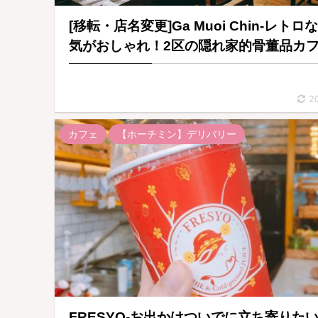
[移転・店名変更]Ga Muoi Chin-レトロ
気がおしゃれ！2区の隠れ家的骨董品カフ
2
カフェ
【ホーチミン】デリバリー
FRESYO-お出かけついでに立ち寄りた