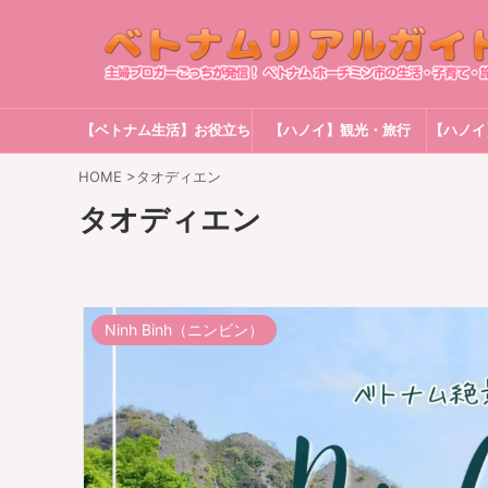
【ベトナム生活】お役立ち
【ハノイ】観光・旅行
【ハノイ
情報
HOME
>
タオディエン
タオディエン
Ninh Binh（ニンビン）