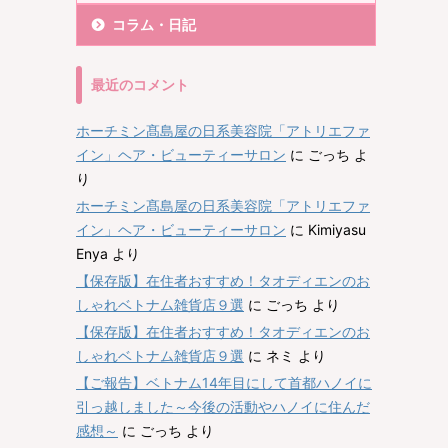
コラム・日記
最近のコメント
ホーチミン髙島屋の日系美容院「アトリエファ
イン」ヘア・ビューティーサロン
に
ごっち
よ
り
ホーチミン髙島屋の日系美容院「アトリエファ
イン」ヘア・ビューティーサロン
に
Kimiyasu
Enya
より
【保存版】在住者おすすめ！タオディエンのお
しゃれベトナム雑貨店９選
に
ごっち
より
【保存版】在住者おすすめ！タオディエンのお
しゃれベトナム雑貨店９選
に
ネミ
より
【ご報告】ベトナム14年目にして首都ハノイに
引っ越しました～今後の活動やハノイに住んだ
感想～
に
ごっち
より