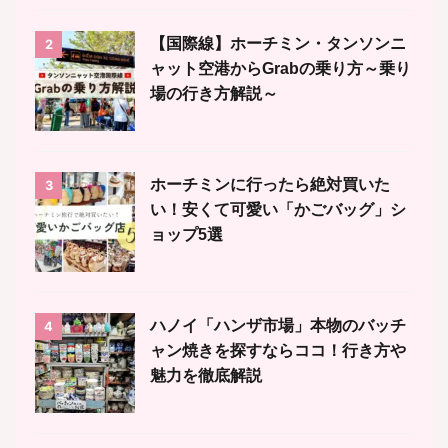
【国際線】ホーチミン・タンソンニ
2
ャット空港からGrabの乗り方～乗り
場の行き方解説～
ホーチミンに行ったら絶対買いた
3
い！安くて可愛い「かごバッグ」シ
ョップ5選
ハノイ「ハンザ市場」本物のバッチ
4
ャン焼きを探すならココ！行き方や
魅力を徹底解説