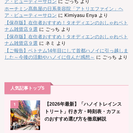
ア・ビューティーサロン
に
ごっち
より
ホーチミン髙島屋の日系美容院「アトリエファイン」ヘ
ア・ビューティーサロン
に
Kimiyasu Enya
より
【保存版】在住者おすすめ！タオディエンのおしゃれベト
ナム雑貨店９選
に
ごっち
より
【保存版】在住者おすすめ！タオディエンのおしゃれベト
ナム雑貨店９選
に
ネミ
より
【ご報告】ベトナム14年目にして首都ハノイに引っ越しま
した～今後の活動やハノイに住んだ感想～
に
ごっち
より
人気記事トップ5
【2026年最新】「ハノイトレインス
1
トリート」行き方・時刻表・カフェ
のおすすめ選び方を徹底解説