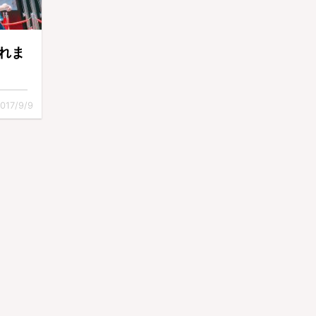
れま
017/9/9