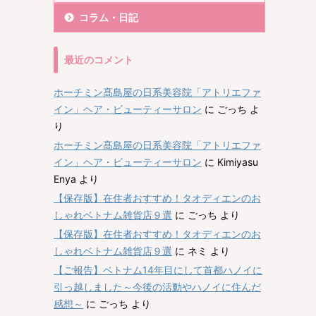
コラム・日記
最近のコメント
ホーチミン髙島屋の日系美容院「アトリエファ
イン」ヘア・ビューティーサロン
に
ごっち
よ
り
ホーチミン髙島屋の日系美容院「アトリエファ
イン」ヘア・ビューティーサロン
に
Kimiyasu
Enya
より
【保存版】在住者おすすめ！タオディエンのお
しゃれベトナム雑貨店９選
に
ごっち
より
【保存版】在住者おすすめ！タオディエンのお
しゃれベトナム雑貨店９選
に
ネミ
より
【ご報告】ベトナム14年目にして首都ハノイに
引っ越しました～今後の活動やハノイに住んだ
感想～
に
ごっち
より