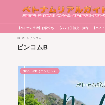
【ベトナム生活】お役立ち
【ハノイ】観光・旅行
【ハノイ
情報
HOME
>
ビンコムB
ビンコムB
Ninh Binh（ニンビン）