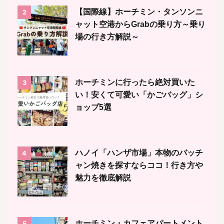
【国際線】ホーチミン・タンソンニ
2
ャット空港からGrabの乗り方～乗り
場の行き方解説～
ホーチミンに行ったら絶対買いた
3
い！安くて可愛い「かごバッグ」シ
ョップ5選
ハノイ「ハンザ市場」本物のバッチ
4
ャン焼きを探すならココ！行き方や
魅力を徹底解説
ホーチミン・カフェアパートメント
5