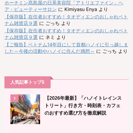
ホーチミン髙島屋の日系美容院「アトリエファイン」ヘ
ア・ビューティーサロン
に
Kimiyasu Enya
より
【保存版】在住者おすすめ！タオディエンのおしゃれベト
ナム雑貨店９選
に
ごっち
より
【保存版】在住者おすすめ！タオディエンのおしゃれベト
ナム雑貨店９選
に
ネミ
より
【ご報告】ベトナム14年目にして首都ハノイに引っ越しま
した～今後の活動やハノイに住んだ感想～
に
ごっち
より
人気記事トップ5
【2026年最新】「ハノイトレインス
1
トリート」行き方・時刻表・カフェ
のおすすめ選び方を徹底解説