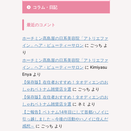
コラム・日記
最近のコメント
ホーチミン髙島屋の日系美容院「アトリエファ
イン」ヘア・ビューティーサロン
に
ごっち
よ
り
ホーチミン髙島屋の日系美容院「アトリエファ
イン」ヘア・ビューティーサロン
に
Kimiyasu
Enya
より
【保存版】在住者おすすめ！タオディエンのお
しゃれベトナム雑貨店９選
に
ごっち
より
【保存版】在住者おすすめ！タオディエンのお
しゃれベトナム雑貨店９選
に
ネミ
より
【ご報告】ベトナム14年目にして首都ハノイに
引っ越しました～今後の活動やハノイに住んだ
感想～
に
ごっち
より