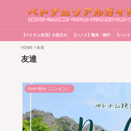
【ベトナム生活】お役立ち
【ハノイ】観光・旅行
【ハノイ
情報
HOME
>
友達
友達
Ninh Binh（ニンビン）