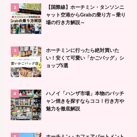
【国際線】ホーチミン・タンソンニ
2
ャット空港からGrabの乗り方～乗り
場の行き方解説～
ホーチミンに行ったら絶対買いた
3
い！安くて可愛い「かごバッグ」シ
ョップ5選
ハノイ「ハンザ市場」本物のバッチ
4
ャン焼きを探すならココ！行き方や
魅力を徹底解説
ホーチミン・カフェアパートメント
5