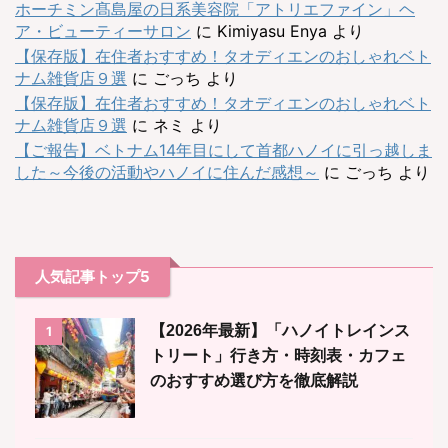
ホーチミン髙島屋の日系美容院「アトリエファイン」ヘ
ア・ビューティーサロン
に
Kimiyasu Enya
より
【保存版】在住者おすすめ！タオディエンのおしゃれベト
ナム雑貨店９選
に
ごっち
より
【保存版】在住者おすすめ！タオディエンのおしゃれベト
ナム雑貨店９選
に
ネミ
より
【ご報告】ベトナム14年目にして首都ハノイに引っ越しま
した～今後の活動やハノイに住んだ感想～
に
ごっち
より
人気記事トップ5
【2026年最新】「ハノイトレインス
1
トリート」行き方・時刻表・カフェ
のおすすめ選び方を徹底解説