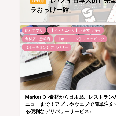
【ハノイ日本人街】完
PickUp
ラおっけー館」
便利アプリ
【ベトナム生活】お役立ち情報
食材店・惣菜店
【ホーチミン】ショッピング
【ホーチミン】デリバリー
Market Oi-食材から日用品、レストラン
ニューまで！アプリやウェブで簡単注文
る便利なデリバリーサービス♪