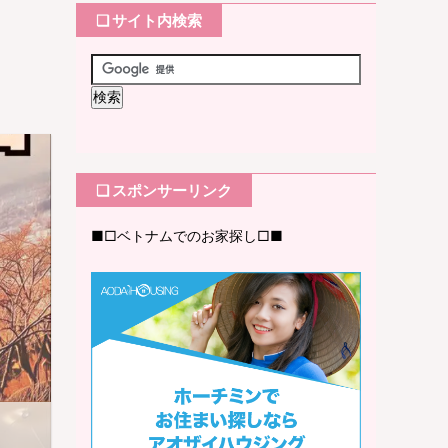
❏ サイト内検索
❏ スポンサーリンク
■□ベトナムでのお家探し□■