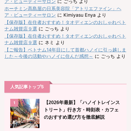
ア・ビューティーサロン
に
ごっち
より
ホーチミン髙島屋の日系美容院「アトリエファイン」ヘ
ア・ビューティーサロン
に
Kimiyasu Enya
より
【保存版】在住者おすすめ！タオディエンのおしゃれベト
ナム雑貨店９選
に
ごっち
より
【保存版】在住者おすすめ！タオディエンのおしゃれベト
ナム雑貨店９選
に
ネミ
より
【ご報告】ベトナム14年目にして首都ハノイに引っ越しま
した～今後の活動やハノイに住んだ感想～
に
ごっち
より
人気記事トップ5
【2026年最新】「ハノイトレインス
1
トリート」行き方・時刻表・カフェ
のおすすめ選び方を徹底解説