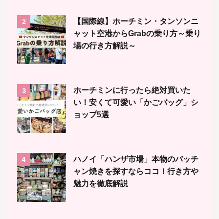
【国際線】ホーチミン・タンソンニ
2
ャット空港からGrabの乗り方～乗り
場の行き方解説～
ホーチミンに行ったら絶対買いた
3
い！安くて可愛い「かごバッグ」シ
ョップ5選
ハノイ「ハンザ市場」本物のバッチ
4
ャン焼きを探すならココ！行き方や
魅力を徹底解説