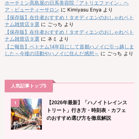
ホーチミン髙島屋の日系美容院「アトリエファイン」ヘ
ア・ビューティーサロン
に
Kimiyasu Enya
より
【保存版】在住者おすすめ！タオディエンのおしゃれベト
ナム雑貨店９選
に
ごっち
より
【保存版】在住者おすすめ！タオディエンのおしゃれベト
ナム雑貨店９選
に
ネミ
より
【ご報告】ベトナム14年目にして首都ハノイに引っ越しま
した～今後の活動やハノイに住んだ感想～
に
ごっち
より
人気記事トップ5
【2026年最新】「ハノイトレインス
1
トリート」行き方・時刻表・カフェ
のおすすめ選び方を徹底解説