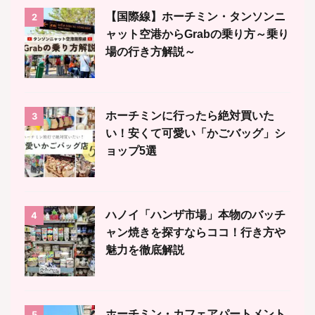
【国際線】ホーチミン・タンソンニ
2
ャット空港からGrabの乗り方～乗り
場の行き方解説～
ホーチミンに行ったら絶対買いた
3
い！安くて可愛い「かごバッグ」シ
ョップ5選
ハノイ「ハンザ市場」本物のバッチ
4
ャン焼きを探すならココ！行き方や
魅力を徹底解説
ホーチミン・カフェアパートメント
5