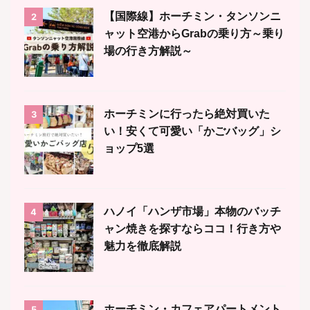
【国際線】ホーチミン・タンソンニ
2
ャット空港からGrabの乗り方～乗り
場の行き方解説～
ホーチミンに行ったら絶対買いた
3
い！安くて可愛い「かごバッグ」シ
ョップ5選
ハノイ「ハンザ市場」本物のバッチ
4
ャン焼きを探すならココ！行き方や
魅力を徹底解説
ホーチミン・カフェアパートメント
5