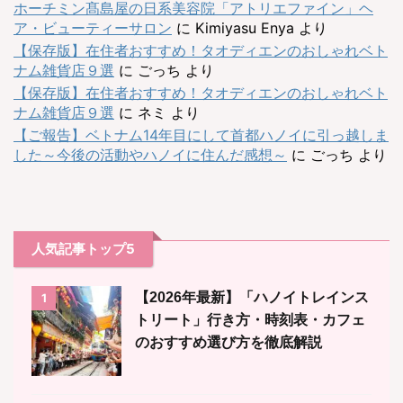
ホーチミン髙島屋の日系美容院「アトリエファイン」ヘ
ア・ビューティーサロン
に
Kimiyasu Enya
より
【保存版】在住者おすすめ！タオディエンのおしゃれベト
ナム雑貨店９選
に
ごっち
より
【保存版】在住者おすすめ！タオディエンのおしゃれベト
ナム雑貨店９選
に
ネミ
より
【ご報告】ベトナム14年目にして首都ハノイに引っ越しま
した～今後の活動やハノイに住んだ感想～
に
ごっち
より
人気記事トップ5
【2026年最新】「ハノイトレインス
1
トリート」行き方・時刻表・カフェ
のおすすめ選び方を徹底解説