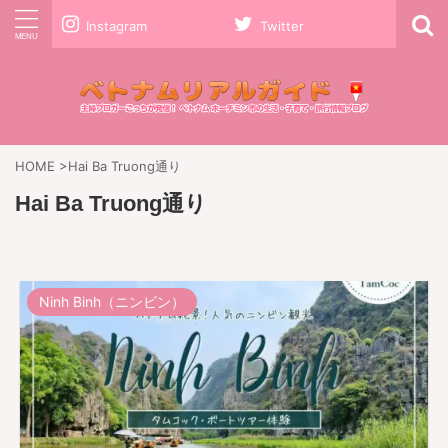
Instagram
Twitter
HOME
>
Hai Ba Truong通り
Hai Ba Truong通り
Ninh Binh（ニンビン）