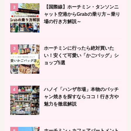
【国際線】ホーチミン・タンソンニ
2
ャット空港からGrabの乗り方～乗り
場の行き方解説～
ホーチミンに行ったら絶対買いた
3
い！安くて可愛い「かごバッグ」シ
ョップ5選
ハノイ「ハンザ市場」本物のバッチ
4
ャン焼きを探すならココ！行き方や
魅力を徹底解説
ホーチミン・カフェアパートメント
5