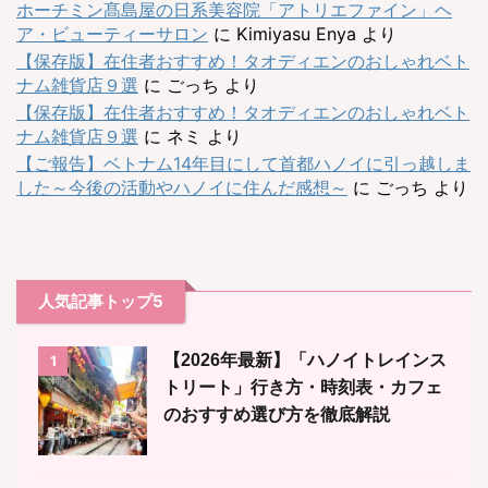
ホーチミン髙島屋の日系美容院「アトリエファイン」ヘ
ア・ビューティーサロン
に
Kimiyasu Enya
より
【保存版】在住者おすすめ！タオディエンのおしゃれベト
ナム雑貨店９選
に
ごっち
より
【保存版】在住者おすすめ！タオディエンのおしゃれベト
ナム雑貨店９選
に
ネミ
より
【ご報告】ベトナム14年目にして首都ハノイに引っ越しま
した～今後の活動やハノイに住んだ感想～
に
ごっち
より
人気記事トップ5
【2026年最新】「ハノイトレインス
1
トリート」行き方・時刻表・カフェ
のおすすめ選び方を徹底解説