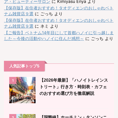
ア・ビューティーサロン
に
Kimiyasu Enya
より
【保存版】在住者おすすめ！タオディエンのおしゃれベト
ナム雑貨店９選
に
ごっち
より
【保存版】在住者おすすめ！タオディエンのおしゃれベト
ナム雑貨店９選
に
ネミ
より
【ご報告】ベトナム14年目にして首都ハノイに引っ越しま
した～今後の活動やハノイに住んだ感想～
に
ごっち
より
人気記事トップ5
【2026年最新】「ハノイトレインス
1
トリート」行き方・時刻表・カフェ
のおすすめ選び方を徹底解説
【国際線】ホーチミン・タンソンニ
2