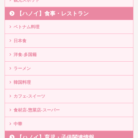
【ハノイ】食事・レストラン
ベトナム料理
日本食
洋食-多国籍
ラーメン
韓国料理
カフェ-スイーツ
食材店-惣菜店-スーパー
中華
【ハノイ】育児・子供関連情報