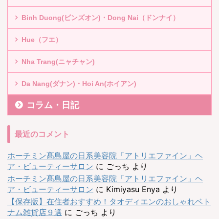
Binh Duong(ビンズオン)・Dong Nai（ドンナイ）
Hue（フエ）
Nha Trang(ニャチャン)
Da Nang(ダナン)・Hoi An(ホイアン)
コラム・日記
最近のコメント
ホーチミン髙島屋の日系美容院「アトリエファイン」ヘ
ア・ビューティーサロン
に
ごっち
より
ホーチミン髙島屋の日系美容院「アトリエファイン」ヘ
ア・ビューティーサロン
に
Kimiyasu Enya
より
【保存版】在住者おすすめ！タオディエンのおしゃれベト
ナム雑貨店９選
に
ごっち
より