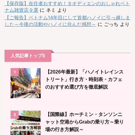
【保存版】在住者おすすめ！タオディエンのおしゃれベト
ナム雑貨店９選
に
ネミ
より
【ご報告】ベトナム14年目にして首都ハノイに引っ越しま
した～今後の活動やハノイに住んだ感想～
に
ごっち
より
人気記事トップ5
【2026年最新】「ハノイトレインス
1
トリート」行き方・時刻表・カフェ
のおすすめ選び方を徹底解説
【国際線】ホーチミン・タンソンニ
2
ャット空港からGrabの乗り方～乗り
場の行き方解説～