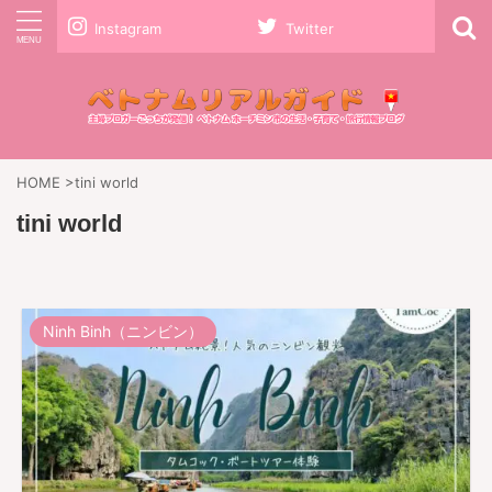
Instagram
Twitter
HOME
>
tini world
tini world
Ninh Binh（ニンビン）