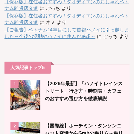
【保存版】在住者おすすめ！タオディエンのおしゃれベト
ナム雑貨店９選
に
ごっち
より
【保存版】在住者おすすめ！タオディエンのおしゃれベト
ナム雑貨店９選
に
ネミ
より
【ご報告】ベトナム14年目にして首都ハノイに引っ越しま
した～今後の活動やハノイに住んだ感想～
に
ごっち
より
人気記事トップ5
【2026年最新】「ハノイトレインス
1
トリート」行き方・時刻表・カフェ
のおすすめ選び方を徹底解説
【国際線】ホーチミン・タンソンニ
2
ャット空港からGrabの乗り方～乗り