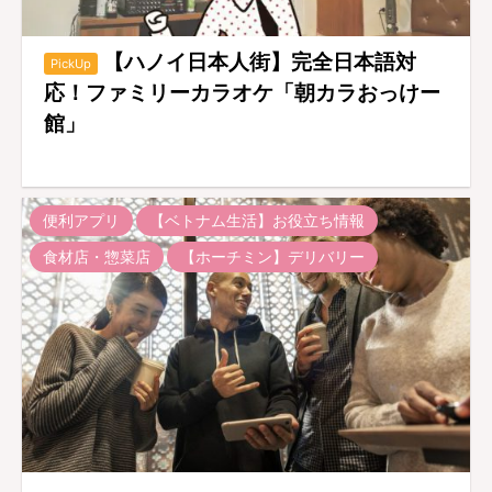
【ハノイ日本人街】完全日本語対
PickUp
応！ファミリーカラオケ「朝カラおっけー
館」
便利アプリ
【ベトナム生活】お役立ち情報
食材店・惣菜店
【ホーチミン】デリバリー