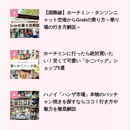
【国際線】ホーチミン・タンソンニ
2
ャット空港からGrabの乗り方～乗り
場の行き方解説～
ホーチミンに行ったら絶対買いた
3
い！安くて可愛い「かごバッグ」シ
ョップ5選
ハノイ「ハンザ市場」本物のバッチ
4
ャン焼きを探すならココ！行き方や
魅力を徹底解説