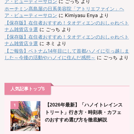
ア・ビューティーサロン
に
ごっち
より
ホーチミン髙島屋の日系美容院「アトリエファイン」ヘ
ア・ビューティーサロン
に
Kimiyasu Enya
より
【保存版】在住者おすすめ！タオディエンのおしゃれベト
ナム雑貨店９選
に
ごっち
より
【保存版】在住者おすすめ！タオディエンのおしゃれベト
ナム雑貨店９選
に
ネミ
より
【ご報告】ベトナム14年目にして首都ハノイに引っ越しま
した～今後の活動やハノイに住んだ感想～
に
ごっち
より
人気記事トップ5
【2026年最新】「ハノイトレインス
1
トリート」行き方・時刻表・カフェ
のおすすめ選び方を徹底解説