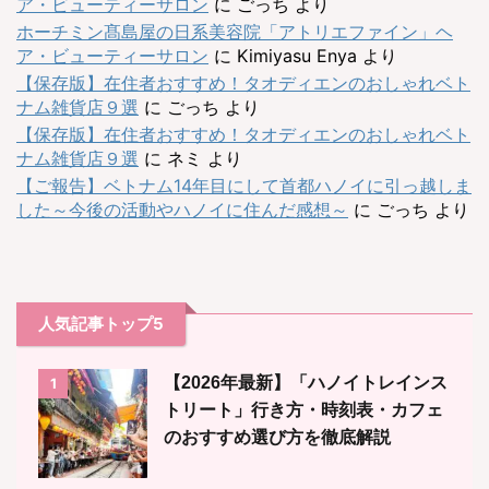
ア・ビューティーサロン
に
ごっち
より
ホーチミン髙島屋の日系美容院「アトリエファイン」ヘ
ア・ビューティーサロン
に
Kimiyasu Enya
より
【保存版】在住者おすすめ！タオディエンのおしゃれベト
ナム雑貨店９選
に
ごっち
より
【保存版】在住者おすすめ！タオディエンのおしゃれベト
ナム雑貨店９選
に
ネミ
より
【ご報告】ベトナム14年目にして首都ハノイに引っ越しま
した～今後の活動やハノイに住んだ感想～
に
ごっち
より
人気記事トップ5
【2026年最新】「ハノイトレインス
1
トリート」行き方・時刻表・カフェ
のおすすめ選び方を徹底解説