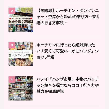
【国際線】ホーチミン・タンソンニ
2
ャット空港からGrabの乗り方～乗り
場の行き方解説～
ホーチミンに行ったら絶対買いた
3
い！安くて可愛い「かごバッグ」シ
ョップ5選
ハノイ「ハンザ市場」本物のバッチ
4
ャン焼きを探すならココ！行き方や
魅力を徹底解説