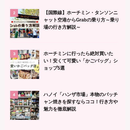
【国際線】ホーチミン・タンソンニ
2
ャット空港からGrabの乗り方～乗り
場の行き方解説～
ホーチミンに行ったら絶対買いた
3
い！安くて可愛い「かごバッグ」シ
ョップ5選
ハノイ「ハンザ市場」本物のバッチ
4
ャン焼きを探すならココ！行き方や
魅力を徹底解説