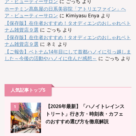
ア・ビューティーサロン
に
ごっち
より
ホーチミン髙島屋の日系美容院「アトリエファイン」ヘ
ア・ビューティーサロン
に
Kimiyasu Enya
より
【保存版】在住者おすすめ！タオディエンのおしゃれベト
ナム雑貨店９選
に
ごっち
より
【保存版】在住者おすすめ！タオディエンのおしゃれベト
ナム雑貨店９選
に
ネミ
より
【ご報告】ベトナム14年目にして首都ハノイに引っ越しま
した～今後の活動やハノイに住んだ感想～
に
ごっち
より
人気記事トップ5
【2026年最新】「ハノイトレインス
1
トリート」行き方・時刻表・カフェ
のおすすめ選び方を徹底解説