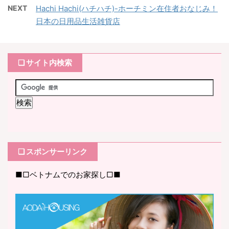
NEXT
Hachi Hachi(ハチハチ)-ホーチミン在住者おなじみ！
日本の日用品生活雑貨店
❏ サイト内検索
❏ スポンサーリンク
■□ベトナムでのお家探し□■