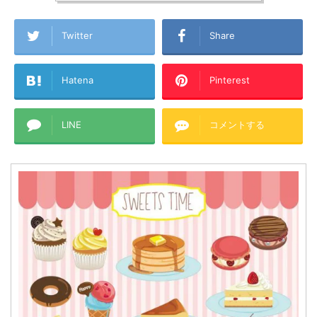
Twitter
Share
Hatena
Pinterest
LINE
コメントする