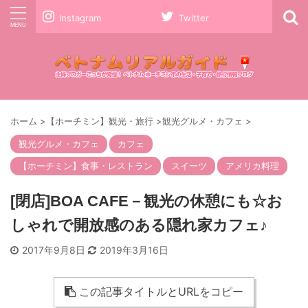
Instagram
Twitter
ホーム
>
【ホーチミン】観光・旅行
>
観光グルメ・カフェ
>
観光グルメ・カフェ
カフェ
【ホーチミン】食事・レストラン
スイーツ
アメリカ料理
[閉店]BOA CAFE－観光の休憩にも☆お
しゃれで開放感のある隠れ家カフェ♪
2017年9月8日
2019年3月16日
この記事タイトルとURLをコピー