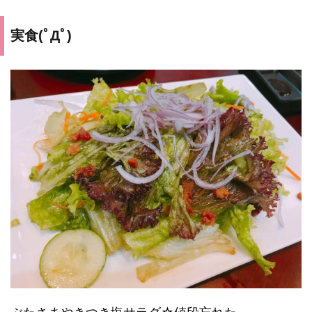
実食(ﾟДﾟ)