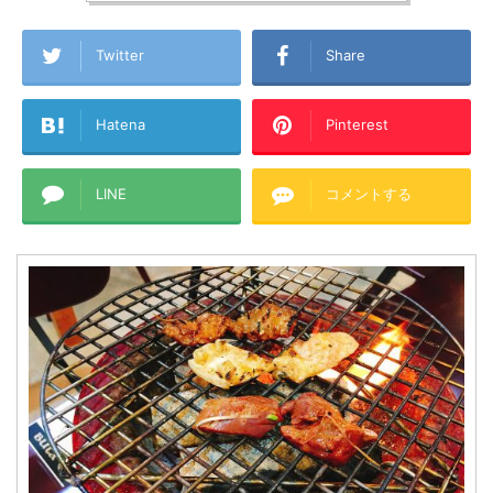
Twitter
Share
Hatena
Pinterest
LINE
コメントする