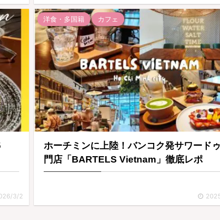
洋食・多国籍
カフェ
5
ホーチミンに上陸！バンコク発サワード
門店「BARTELS Vietnam」徹底レポ
026/3/2
2025