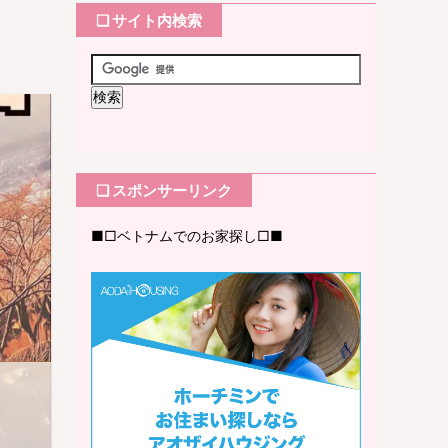
❏ サイト内検索
❏ スポンサーリンク
■□ベトナムでのお家探し□■