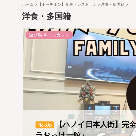
ホーム
>
【ホーチミン】食事・レストラン
>
洋食・多国籍
>
洋食・多国籍
遊び場-キッズカフェ
【ハノイ日本人街】完
PickUp
ラおっけー館」