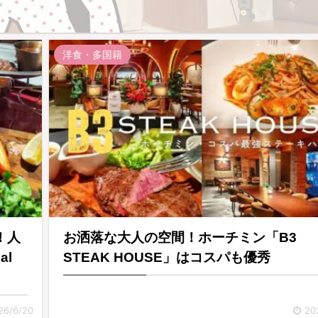
洋食・多国籍
！人
お洒落な大人の空間！ホーチミン「B3
al
STEAK HOUSE」はコスパも優秀
26/6/20
20