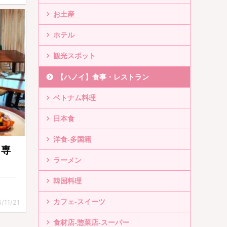
お土産
ホテル
観光スポット
【ハノイ】食事・レストラン
ベトナム料理
日本食
洋食-多国籍
ゥ専
ラーメン
韓国料理
カフェ-スイーツ
/11/21
食材店-惣菜店-スーパー