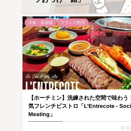
洋食・多国籍
フランス料理
【ホーチミン】洗練された空間で味わう
気フレンチビストロ「L’Entrecote - Soci
Meating」
20