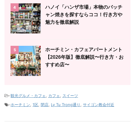
ハノイ「ハンザ市場」本物のバッチ
4
ャン焼きを探すならココ！行き方や
魅力を徹底解説
ホーチミン・カフェアパートメント
5
【2026年版】徹底解説〜行き方・お
すすめ店〜
-
観光グルメ・カフェ
,
カフェ
,
スイーツ
-
ホーチミン
,
1区
,
閉店
,
Ly Tu Trong通り
,
サイゴン教会付近