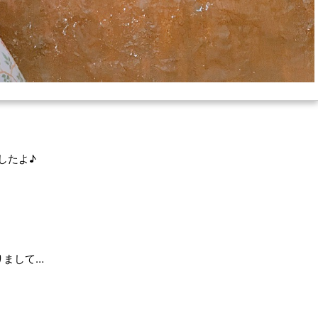
したよ♪
りまして…