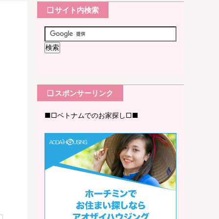
❏ サイト内検索
❏ スポンサーリンク
■□ベトナムでのお家探し□■