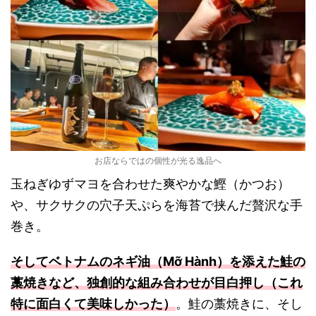
お店ならではの個性が光る逸品へ
玉ねぎゆずマヨを合わせた爽やかな鰹（かつお）
や、サクサクの穴子天ぷらを海苔で挟んだ贅沢な手
巻き。
そしてベトナムのネギ油（Mỡ Hành）を添えた鮭の
藁焼きなど、独創的な組み合わせが目白押し（これ
特に面白くて美味しかった）
。鮭の藁焼きに、そし