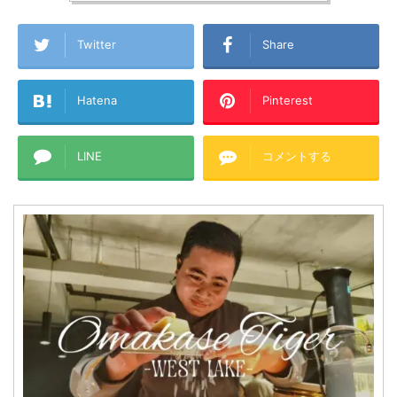
Twitter
Share
Hatena
Pinterest
LINE
コメントする