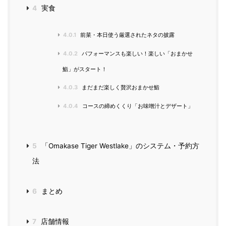
4
実食
4.0.1
前菜・本日使う厳選されたネタの披露
4.0.2
パフォーマンスも楽しい！楽しい「おまかせ
鮨」がスタート！
4.0.3
まだまだ楽しく贅沢おまかせ鮨
4.0.4
コースの締めくくり「お味噌汁とデザート」
5
「Omakase Tiger Westlake」のシステム・予約方
法
6
まとめ
7
店舗情報