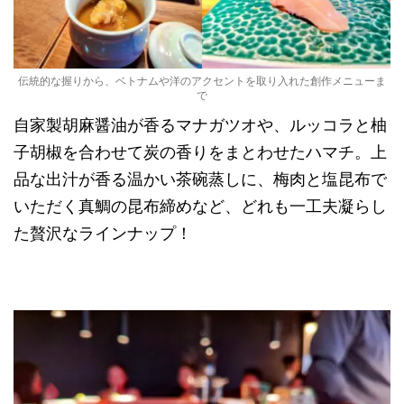
伝統的な握りから、ベトナムや洋のアクセントを取り入れた創作メニューま
で
自家製胡麻醤油が香るマナガツオや、ルッコラと柚
子胡椒を合わせて炭の香りをまとわせたハマチ。上
品な出汁が香る温かい茶碗蒸しに、梅肉と塩昆布で
いただく真鯛の昆布締めなど、どれも一工夫凝らし
た贅沢なラインナップ！