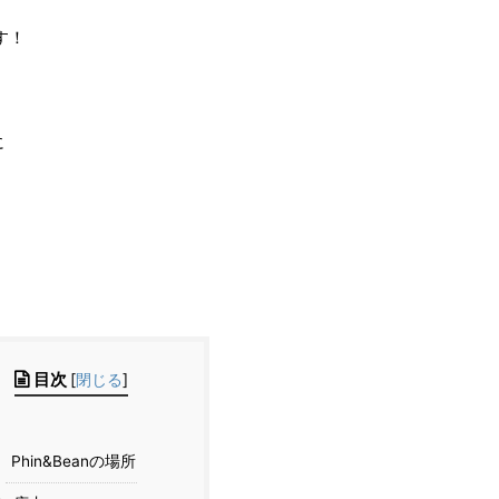
す！
に
目次
[
閉じる
]
1
Phin&Beanの場所