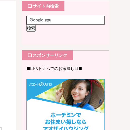
❏ サイト内検索
❏ スポンサーリンク
■□ベトナムでのお家探し□■