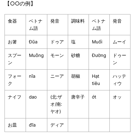
【○○の例】
食器
ベトナ
発音
調味料
ベトナ
発音
ム語
ム語
お箸
Đũa
ドゥア
塩
Muối
ムーイ
スプー
Muỗng
モーン
砂糖
Đường
ドゥー
ン
ン
フォー
nĩa
ニーア
胡椒
Hạt
ハッテ
ク
tiêu
ィウ
ナイフ
dao
(北:ザ
唐辛子
ớt
オッ
オ/南:
ヤオ)
お皿
đĩa
ディア