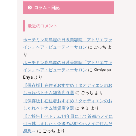
コラム・日記
最近のコメント
ホーチミン髙島屋の日系美容院「アトリエファ
イン」ヘア・ビューティーサロン
に
ごっち
よ
り
ホーチミン髙島屋の日系美容院「アトリエファ
イン」ヘア・ビューティーサロン
に
Kimiyasu
Enya
より
【保存版】在住者おすすめ！タオディエンのお
しゃれベトナム雑貨店９選
に
ごっち
より
【保存版】在住者おすすめ！タオディエンのお
しゃれベトナム雑貨店９選
に
ネミ
より
【ご報告】ベトナム14年目にして首都ハノイに
引っ越しました～今後の活動やハノイに住んだ
感想～
に
ごっち
より