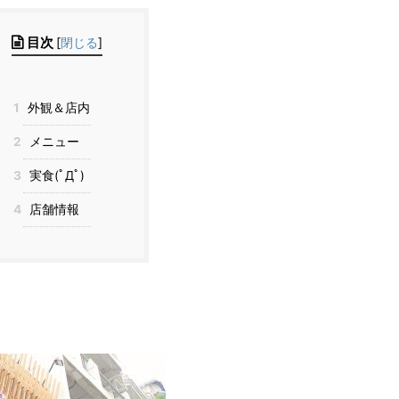
目次
[
閉じる
]
1
外観＆店内
2
メニュー
3
実食(ﾟДﾟ)
4
店舗情報