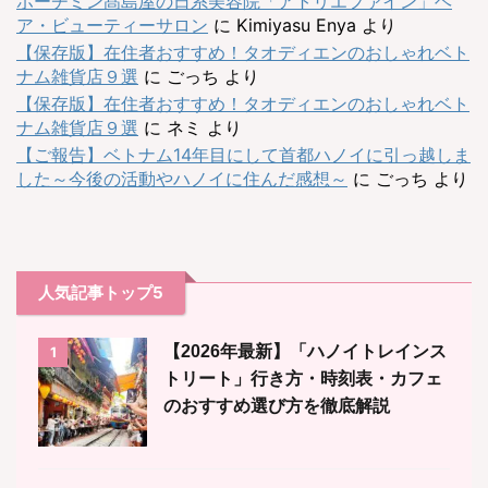
ホーチミン髙島屋の日系美容院「アトリエファイン」ヘ
ア・ビューティーサロン
に
Kimiyasu Enya
より
【保存版】在住者おすすめ！タオディエンのおしゃれベト
ナム雑貨店９選
に
ごっち
より
【保存版】在住者おすすめ！タオディエンのおしゃれベト
ナム雑貨店９選
に
ネミ
より
【ご報告】ベトナム14年目にして首都ハノイに引っ越しま
した～今後の活動やハノイに住んだ感想～
に
ごっち
より
人気記事トップ5
【2026年最新】「ハノイトレインス
1
トリート」行き方・時刻表・カフェ
のおすすめ選び方を徹底解説