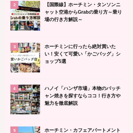
【国際線】ホーチミン・タンソンニ
2
ャット空港からGrabの乗り方～乗り
場の行き方解説～
ホーチミンに行ったら絶対買いた
3
い！安くて可愛い「かごバッグ」シ
ョップ5選
ハノイ「ハンザ市場」本物のバッチ
4
ャン焼きを探すならココ！行き方や
魅力を徹底解説
ホーチミン・カフェアパートメント
5