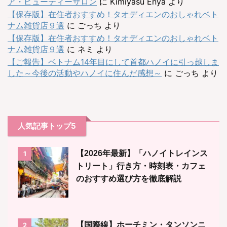
ア・ビューティーサロン
に
Kimiyasu Enya
より
【保存版】在住者おすすめ！タオディエンのおしゃれベト
ナム雑貨店９選
に
ごっち
より
【保存版】在住者おすすめ！タオディエンのおしゃれベト
ナム雑貨店９選
に
ネミ
より
【ご報告】ベトナム14年目にして首都ハノイに引っ越しま
した～今後の活動やハノイに住んだ感想～
に
ごっち
より
人気記事トップ5
【2026年最新】「ハノイトレインス
1
トリート」行き方・時刻表・カフェ
のおすすめ選び方を徹底解説
【国際線】ホーチミン・タンソンニ
2