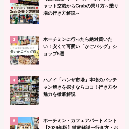
ャット空港からGrabの乗り方～乗り
場の行き方解説～
ホーチミンに行ったら絶対買いた
3
い！安くて可愛い「かごバッグ」シ
ョップ5選
ハノイ「ハンザ市場」本物のバッチ
4
ャン焼きを探すならココ！行き方や
魅力を徹底解説
ホーチミン・カフェアパートメント
5
【2026年版】徹底解説〜行き方・お