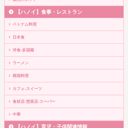
【ハノイ】食事・レストラン
ベトナム料理
日本食
洋食-多国籍
ラーメン
韓国料理
カフェ-スイーツ
食材店-惣菜店-スーパー
中華
【ハノイ】育児・子供関連情報