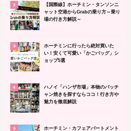
【国際線】ホーチミン・タンソンニ
2
ャット空港からGrabの乗り方～乗り
場の行き方解説～
ホーチミンに行ったら絶対買いた
3
い！安くて可愛い「かごバッグ」シ
ョップ5選
ハノイ「ハンザ市場」本物のバッチ
4
ャン焼きを探すならココ！行き方や
魅力を徹底解説
ホーチミン・カフェアパートメント
5