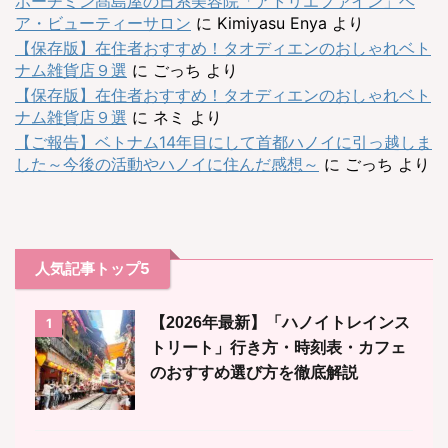
ホーチミン髙島屋の日系美容院「アトリエファイン」ヘ
ア・ビューティーサロン
に
Kimiyasu Enya
より
【保存版】在住者おすすめ！タオディエンのおしゃれベト
ナム雑貨店９選
に
ごっち
より
【保存版】在住者おすすめ！タオディエンのおしゃれベト
ナム雑貨店９選
に
ネミ
より
【ご報告】ベトナム14年目にして首都ハノイに引っ越しま
した～今後の活動やハノイに住んだ感想～
に
ごっち
より
人気記事トップ5
【2026年最新】「ハノイトレインス
1
トリート」行き方・時刻表・カフェ
のおすすめ選び方を徹底解説