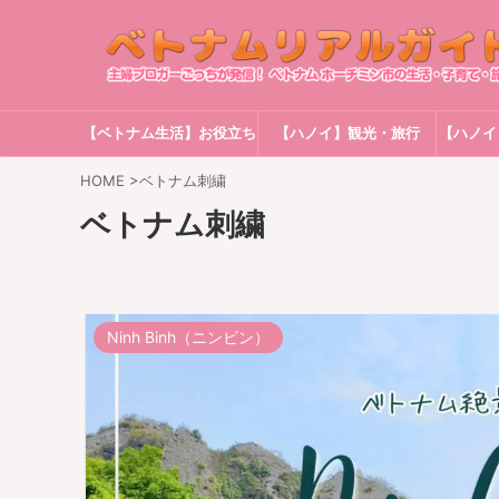
【ベトナム生活】お役立ち
【ハノイ】観光・旅行
【ハノイ
情報
HOME
>
ベトナム刺繍
ベトナム刺繍
Ninh Binh（ニンビン）