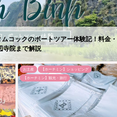
・タムコックのボートツアー体験記！料金・
辺寺院まで解説
お土産
【ホーチミン】ショッピング
【ホーチミン】観光・旅行