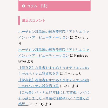
コラム・日記
最近のコメント
ホーチミン髙島屋の日系美容院「アトリエファ
イン」ヘア・ビューティーサロン
に
ごっち
よ
り
ホーチミン髙島屋の日系美容院「アトリエファ
イン」ヘア・ビューティーサロン
に
Kimiyasu
Enya
より
【保存版】在住者おすすめ！タオディエンのお
しゃれベトナム雑貨店９選
に
ごっち
より
【保存版】在住者おすすめ！タオディエンのお
しゃれベトナム雑貨店９選
に
ネミ
より
【ご報告】ベトナム14年目にして首都ハノイに
引っ越しました～今後の活動やハノイに住んだ
感想～
に
ごっち
より