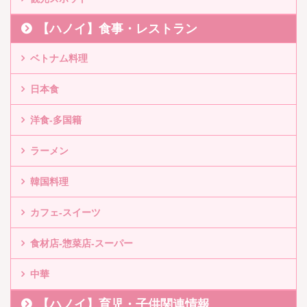
【ハノイ】食事・レストラン
ベトナム料理
日本食
洋食-多国籍
ラーメン
韓国料理
カフェ-スイーツ
食材店-惣菜店-スーパー
中華
【ハノイ】育児・子供関連情報