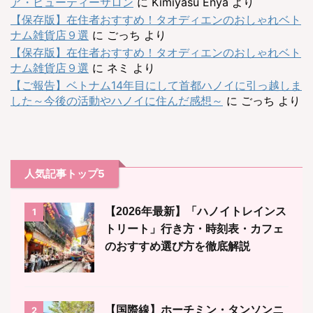
ア・ビューティーサロン
に
Kimiyasu Enya
より
【保存版】在住者おすすめ！タオディエンのおしゃれベト
ナム雑貨店９選
に
ごっち
より
【保存版】在住者おすすめ！タオディエンのおしゃれベト
ナム雑貨店９選
に
ネミ
より
【ご報告】ベトナム14年目にして首都ハノイに引っ越しま
した～今後の活動やハノイに住んだ感想～
に
ごっち
より
人気記事トップ5
【2026年最新】「ハノイトレインス
1
トリート」行き方・時刻表・カフェ
のおすすめ選び方を徹底解説
【国際線】ホーチミン・タンソンニ
2