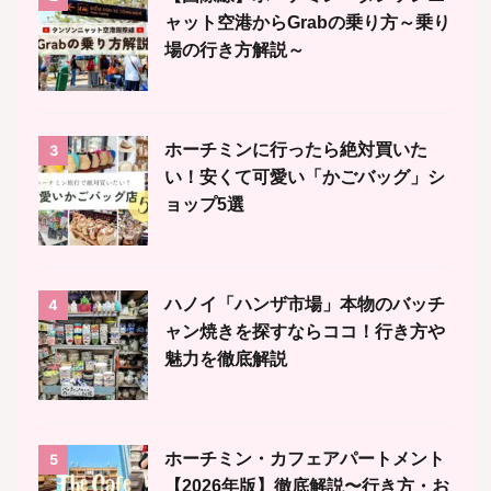
ャット空港からGrabの乗り方～乗り
場の行き方解説～
ホーチミンに行ったら絶対買いた
3
い！安くて可愛い「かごバッグ」シ
ョップ5選
ハノイ「ハンザ市場」本物のバッチ
4
ャン焼きを探すならココ！行き方や
魅力を徹底解説
ホーチミン・カフェアパートメント
5
【2026年版】徹底解説〜行き方・お