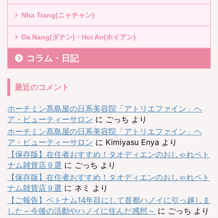
Nha Trang(ニャチャン)
Da Nang(ダナン)・Hoi An(ホイアン)
コラム・日記
最近のコメント
ホーチミン髙島屋の日系美容院「アトリエファイン」ヘ
ア・ビューティーサロン
に
ごっち
より
ホーチミン髙島屋の日系美容院「アトリエファイン」ヘ
ア・ビューティーサロン
に
Kimiyasu Enya
より
【保存版】在住者おすすめ！タオディエンのおしゃれベト
ナム雑貨店９選
に
ごっち
より
【保存版】在住者おすすめ！タオディエンのおしゃれベト
ナム雑貨店９選
に
ネミ
より
【ご報告】ベトナム14年目にして首都ハノイに引っ越しま
した～今後の活動やハノイに住んだ感想～
に
ごっち
より