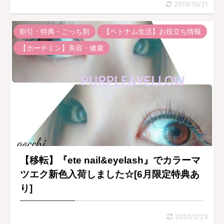
2019/10/21
割引・特典・ごっち割
【ベトナム生活】お役立ち情報
【ホーチミン】美容・健康
【移転】『ete nail&eyelash』でカラーマ
ツエク新色入荷しました☆[6月限定特典あ
り]
2020/2/23