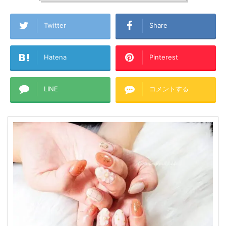
Twitter
Share
Hatena
Pinterest
LINE
コメントする