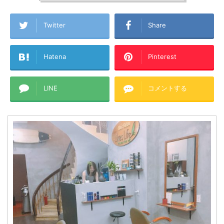
Twitter
Share
Hatena
Pinterest
LINE
コメントする