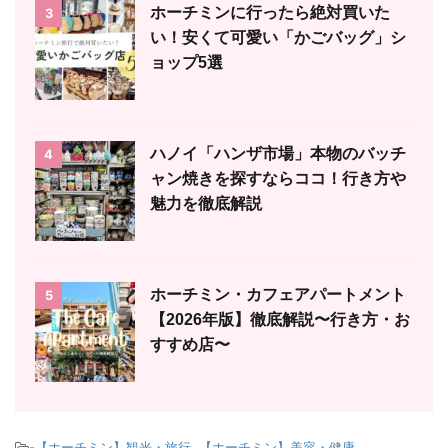
ホーチミンに行ったら絶対買いた
3
い！安くて可愛い「かごバッグ」シ
ョップ5選
ハノイ「ハンザ市場」本物のバッチ
4
ャン焼きを探すならココ！行き方や
魅力を徹底解説
ホーチミン・カフェアパートメント
5
【2026年版】徹底解説〜行き方・お
すすめ店〜
-
【ホーチミン】観光・旅行
,
【ホーチミン】美容・健康