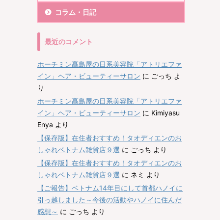
コラム・日記
最近のコメント
ホーチミン髙島屋の日系美容院「アトリエファ
イン」ヘア・ビューティーサロン
に
ごっち
よ
り
ホーチミン髙島屋の日系美容院「アトリエファ
イン」ヘア・ビューティーサロン
に
Kimiyasu
Enya
より
【保存版】在住者おすすめ！タオディエンのお
しゃれベトナム雑貨店９選
に
ごっち
より
【保存版】在住者おすすめ！タオディエンのお
しゃれベトナム雑貨店９選
に
ネミ
より
【ご報告】ベトナム14年目にして首都ハノイに
引っ越しました～今後の活動やハノイに住んだ
感想～
に
ごっち
より