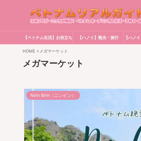
【ベトナム生活】お役立ち
【ハノイ】観光・旅行
【ハノイ
情報
HOME
>
メガマーケット
メガマーケット
Ninh Binh（ニンビン）