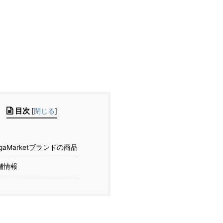
目次
[
閉じる
]
gaMarketブランドの商品
舗情報